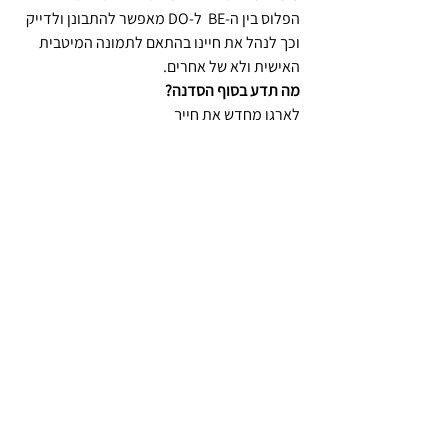
הפלוס בין ה-BE ל-DO מאפשר להתבונן ולדייק
וכך לנהל את חיינו בהתאם לתמונה המיטבית
האישית ולא של אחרים.
מה תדע בסוף הסדנה?
לארגן מחדש את חייך
להעניק לעצמך יותר
להציב מטרות ולהגשימן
להכיר בחוזקות שלך
לחיות על פי הערכים שלך
לשמור על איזון
רוצה להצטרף לסדנה
Be+Do-מרעיונות למעשים
לקבלת תכנים נוספים, עדכונים ושיתופים על יומן
ש.י.ט.ה
לפרטים נוספים והרשמה:
info@beplusdo.co.il​