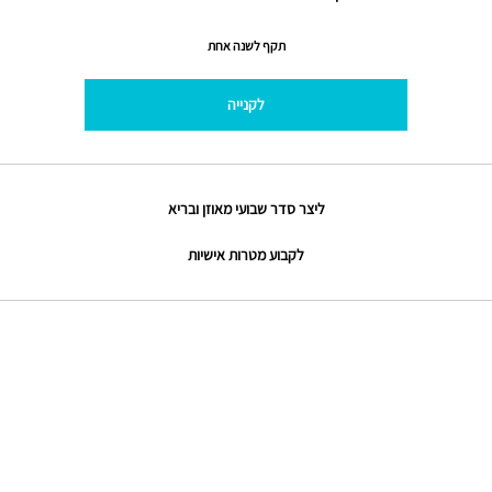
תקף לשנה אחת
לקנייה
ליצר סדר שבועי מאוזן ובריא
לקבוע מטרות אישיות
לפרטים נוספים והרשמה:
י.ט.ה
info@beplusdo.co.il​