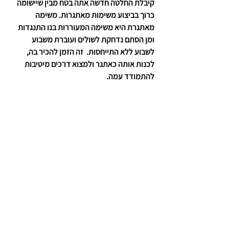
קיבלת החלטה חדשה אתה בטח מבין שיישומה 
כרוך בביצוע משימות מאתגרות. משימה 
מאתגרת היא משימה המעוררות בנו התנגדות 
ומן הסתם נדחקת לשולים ועוברת משבוע 
לשבוע ללא התייחסות.  זה הזמן להכיר בה, 
לכנות אותה כאתגר ולמצוא דרכים מיטיבות 
להתמודד עמה.
8. נסח הצהרה אישית
-היגד קצר וחיובי שיש לו 
משמעות בעינייך. קיבלת החלטה חדשה בוא 
תצהיר עליה.  ההיגד מצהיר על המציאות 
הרצויה לי ובכך מקדם את השגת המטרה אליה 
אני שואף באמצעות קיצור תהליכים המתרחשים 
בתת המודע.  הקפד לומר אותו 5 פעמים ביום.  
אפשר לשיר אותו, לומר אותו בליבך, לכתוב 
אותו, לשמור אותו כשומר מסך.  לדוגמה: אני 
מגשים את כל שאיפותיי.