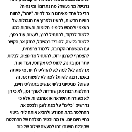
נרגיש? מה נעשה? מה נתרום? ומי נהיה?
הרי כל אחד מאיתנו רוצה להיות "יותר", לחוות 
חוויות חדשות, להעיז ולפרוץ את הגבולות של 
העצמי ולממש כל מיני חלומות ותשוקות כמו: 
ללמוד לרקוד, להתחיל לרוץ, לעשות עוד כסף, 
ללמוד גלישה, להוריד במשקל, לחזק את הקשר 
עם המשפחה הקרובה, ללמוד צרפתית, 
להצטרף לארגון ירוק, להתחיל מדיטציה, לבלות 
יותר זמן בגינה, לטוס לאי אקזוטי, ועוד ועוד.   
אז למה לא? למה לא להחליט להיות מי שאתה 
באמת רוצה להיות? למה לא לעשות את זה 
פשוט?
  מניסיוני בליווי אנשים בתהליכי חיים, 
החלטות רבות אינן שורדות לאורך זמן, לא כי הן 
לא מעוררות השראה או אותנטיות אלא כי 
נדרשים "כלים" על מנת לעגן ולבסס את 
ההחלטה בתת המודע ולהביא אותה לידי ביטוי 
בחיי היום יום.  אז מה יבטיח הצלחה של ההחלטה 
שקיבלת השנה? זהו למעשה שילוב של כוח 