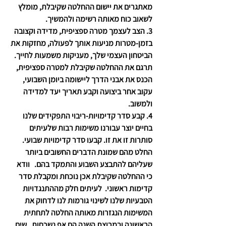
מאתגרים את יישום ההחלטה שקיבלת, מומלץ 
לשאוב כוח מאותה רשימה ולהמשיך.
3. הצב לעצמך מטרה ספציפית, מדידה וקצובה 
בזמן
-מטרות מניעות אותך לפעולה, מחזקות את 
הביטחון העצמי שלך, מעניקות משמעות לחייך. 
תרגם את ההחלטה שקיבלת למטרה ספציפית, 
הכנס את אבני הדרך ליישומה ביומן השבועי, 
עקוב אחר ביצועה וקבע תאריך יעד למדידה 
ולמשוב.
4. קבע סדר קדימויות
-ריבוי התפקידים שלנו 
בחיים יוצר עבורנו משימות רבות שלעיתים 
סותרות זו את זו. קבעו סדר קדימויות שבועי.  
החלט מהם שמונת הדברים החשובים ביותר 
שעליהם להתבצע השבוע והתמקד בהם.   וודא 
כי ההחלטה שקיבלת אכן נוכחת ומקבלת סדר 
קדימות ראשוני.  לעיתים חלק מההתנגדויות 
הטבעיות שלנו לשינוי גורמות לנו לדחוק את 
המשימות הנגזרות מאותה החלטה לתחתית 
הראשונה ובמרוצת השנה הם אף נשכחות.  שים 