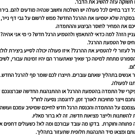
ם תשוקה עזה להשיג את הדבר.
כל דבר בחיים לכל פעולה יש השלכות וחשוב שנהיה מודעים להם. ביר
קרה שלא יטמיעו את ההרגל החדש? ממש לרשום על גבי דף נייר, 
ניכם את המחיר לחוסר הביצוע וההתמדה.
ניין הזה? למה כדאי להתאמץ ולהטמיע הרגל חדש? כי מי אני אהיה? 
וחים של הטמעת ההרגל.
ול לעזור לי להטמיע את ההרגל? איזו פעולה יכולה לסייע ביצירת לו
ספורט מתחת למיטה כך שאיך שאתעורר הם יהיו זמינות עבורי, לשים
ם.
 אנשים בתהליך שאתם עוברים. תייצרו לכם שומר סף להרגל החדש. ה
תנו לפעולה.
יקרי של התמדה בהטמעת ההרגל או ההתנהגות החדשה שברצונכם לה
כם וייצר מחויבות לאורך זמן. לדוגמה: נסיעה לחו"ל
צמכם על ההתמדה והכנסת הרגל חדש לחייכם שמיטיב עמכם ועושה 
ת להשתנות ולייצר מציאות חדשה. זה לא ברור מאליו.
פתוחה וחוקרת.  בדקו מה עובד עבורכם ומה לא? כשעולים דחפים או 
תם ומצאו מיד התנהגות חלופית שתעזור בתהליך.