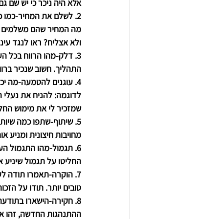
אלא היה ניכר כי יש שם ג
2. 
לשלם את המחיר
-כמו 
מה המחיר שהם משלמים במ
ולא אצליח? ראו לנגד עי
3. 
דלק
-מהו הרווח בכל הע
התהליך. חשוב שנכיר ברו
4. 
עוגנים להטמעה
-מה יכ
לדוגמה: להניח את נעלי ה
שמזכיר לי את מימוש החלו
5. 
שיתוף
-שתפו כמה שיותר
מחויבות חיצונית ומניע או
6. 
תגמול
-מהו התגמול הע
החליטו על תגמול שיניע את
7. 
הוקרה
-תאמרו תודה לע
טובים יותר. תודו על הזכו
8. 
חקירה
-הישארו בתודעה 
ההתנהגות החדשה, זהו או