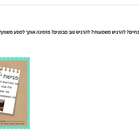
חיים? להרגיש משמעותי? להרגיש טוב מבפנים? מזמינה אותך למסע משותף 