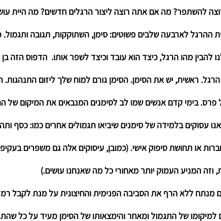
וצה להשתפר? מה אם אתה רוצה ליצור הרגלים חדשים? מה היית עו
ית ההרגל לארבעה שלבים פשוטים: 
סימן, השתוקקות, תגובה ותגמול
. 
נו להבין מהו הרגל, כיצד הוא עובד וכיצד לשפר אותו.  הדפוס הזה בן
הרגל. ראשית, יש את 
הסימן.
 הסימן גורם למוח שלך ליזום התנהגות. 
ל פרס. בימי קדם אנשים שמו לב לסימנים המנבאים את המיקום של הת
ום אנו עסוקים בלמידה של סימנים שיביאו תגמולים אחרים כמו: כסף ותה
רות או תחושת סיפוק אישי. (כמובן, עיסוקים אלה גם משפרים בעקיפין
 וזה המניע העמוק יותר מאחורי כל מה שאנחנו עושים.)
 מנתח ללא הרף את הסביבה הפנימית והחיצונית על מנת לקבל רמזי
ם למיקומו של התגמול ומאחר והימצאותו של הסימן מעיד על כל שהתג